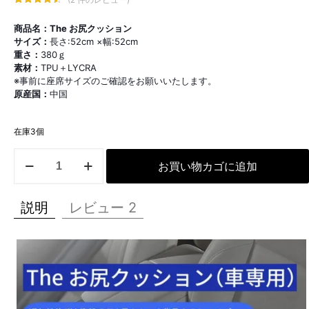
2
件の利用
者評価に
商品名：The お尻クッション
基づく5段
階評価の
サイズ：
長さ:52cm ×幅:52cm
うち、
4.50
重さ：
380ｇ
点
素材：
TPU＋LYCRA
※事前に座席サイズのご確認をお願いいたします。
原産国：
中国
在庫3個
The
お買い物カゴに追加
お
尻
ク
説明
レビュー
2
ッ
シ
ョ
ン
（車
専
用）
個