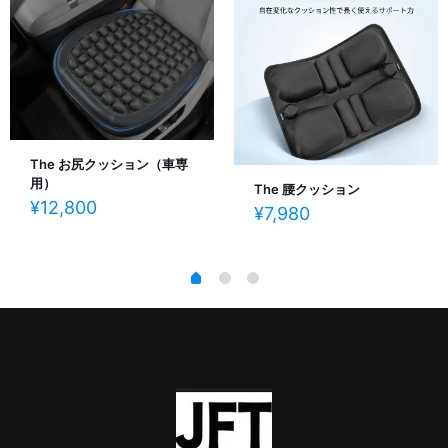
The お尻クッション（車専
用）
The 腰クッション
¥
12,800
¥
7,980