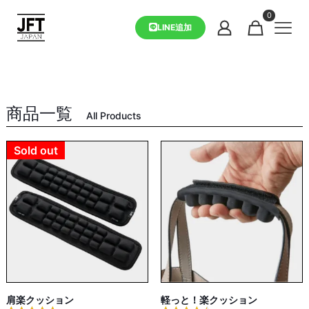
0
LINE追加
商品一覧
All Products
Sold out
肩楽クッション
軽っと！楽クッション