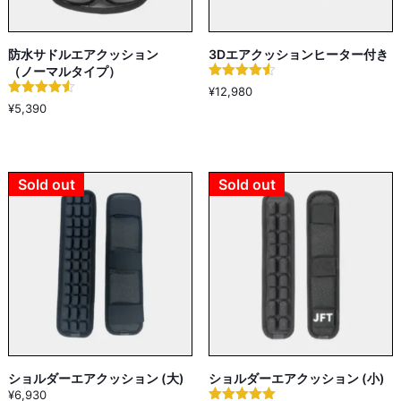
防水サドルエアクッション
3Dエアクッションヒーター付き
（ノーマルタイプ）
5段階中
¥
12,980
4.50
5段階中
¥
5,390
の評価
4.50
の評価
Sold out
Sold out
ショルダーエアクッション (大)
ショルダーエアクッション (小)
¥
6,930