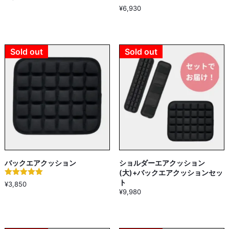
5段階中
¥
6,930
5.00
の評価
Sold out
Sold out
バックエアクッション
ショルダーエアクッション
(大)+バックエアクッションセッ
ト
5段階中
¥
3,850
5.00
¥
9,980
の評価