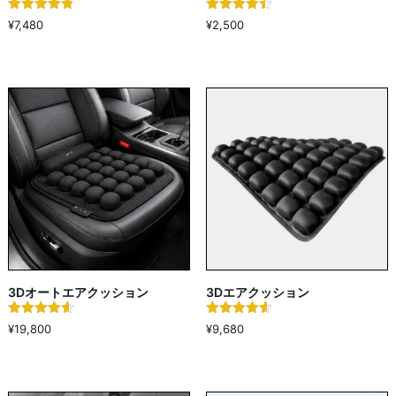
5段階中
5段階中
¥
7,480
¥
2,500
4.78
4.43
の評価
の評価
3Dオートエアクッション
3Dエアクッション
5段階中
5段階中
¥
19,800
¥
9,680
4.60
4.56
の評価
の評価