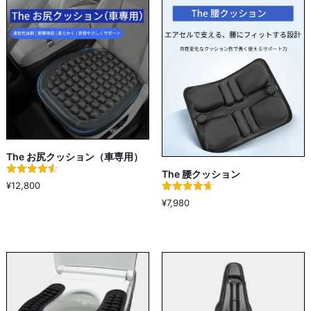
The お尻クッション（車専用）
The 腰クッション
5段階中
¥
12,800
4.50
5段階中
の評価
¥
7,980
4.67
の評価