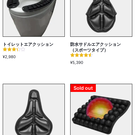
トイレットエアクッション
防水サドルエアクッション
（スポーツタイプ）
5段階中
¥
2,980
3.33
5段階中
¥
5,390
の評価
4.50
の評価
Sold out